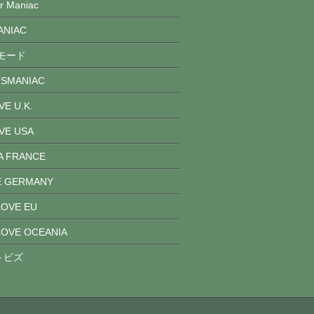
Maniac
NIAC
モード
MANIAC
 U.K.
E USA
 FRANCE
 GERMANY
VE EU
E OCEANIA
トビズ