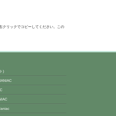
右クリックでコピーしてください。この
ト)
ANIAC
C
IAC
niac