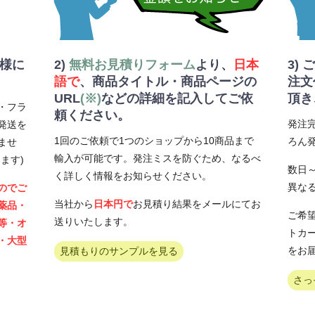
客様に
2)
無料お見積りフォーム
より、
日本
3)
語で
、商品タイトル・商品ページの
注文
URL
(※)
などの詳細を記入してご依
頂き
・フラ
頼ください。
発注
発送を
1回のご依頼で1つのショップから10商品まで
ろん
ませ
輸入が可能です。発注ミスを防ぐため、なるべ
ます)
数日
く詳しく情報をお知らせください。
異な
のでご
当社から
日本円で
お見積り結果をメールにてお
薬品・
ご希望
送りいたします。
等・オ
トカ
・大型
をお
見積もりのサンプルを見る
さっ