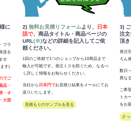
客様に
2)
無料お見積りフォーム
より、
日本
3)
語で
、商品タイトル・商品ページの
注文
URL
(※)
などの詳細を記入してご依
頂き
・フラ
頼ください。
発注
発送を
1回のご依頼で1つのショップから10商品まで
ろん
ませ
輸入が可能です。発注ミスを防ぐため、なるべ
ます)
数日
く詳しく情報をお知らせください。
異な
のでご
当社から
日本円で
お見積り結果をメールにてお
薬品・
ご希望
送りいたします。
等・オ
トカ
・大型
をお
見積もりのサンプルを見る
さっ