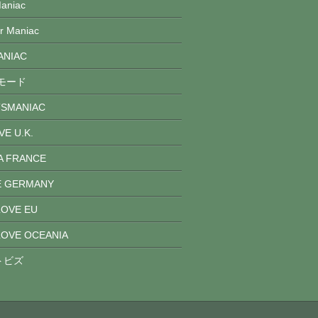
niac
Maniac
NIAC
モード
MANIAC
 U.K.
 FRANCE
 GERMANY
VE EU
E OCEANIA
トビズ