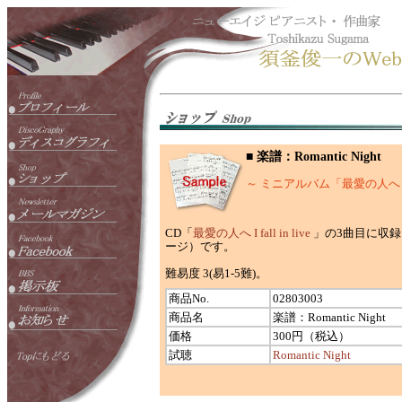
■ 楽譜：Romantic Night
～ ミニアルバム「最愛の人へ I fa
CD「
最愛の人へ I fall in live
」の3曲目に収録さ
ージ）です。
難易度 3(易1-5難)。
商品No.
02803003
商品名
楽譜：Romantic Night
価格
300円（税込）
試聴
Romantic Night