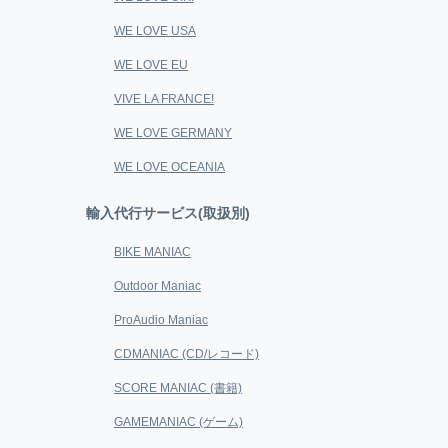
WE LOVE USA
WE LOVE EU
VIVE LA FRANCE!
WE LOVE GERMANY
WE LOVE OCEANIA
輸入代行サービス(取扱別)
BIKE MANIAC
Outdoor Maniac
ProAudio Maniac
CDMANIAC (CD/レコード)
SCORE MANIAC (書籍)
GAMEMANIAC (ゲーム)